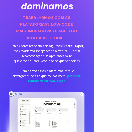
dominamos
TRABALHAMOS COM AS
PLATAFORMAS LOW-CODE
MAIS INOVADORAS E ÁGEIS DO
MERCADO GLOBAL.
Somos parceiros oficiais de algumas
(Podio, Tape)
,
mas mantemos independência técnica — nossa
recomendação é sempre baseada no
que é melhor para você, não no que vendemos.
Dominamos essas plataformas porque
enxergamos
nelas o que poucos veem:
potencial
infinito
de customização.