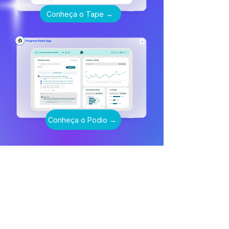
Conheça o Tape →
Conheça o Podio →
Tecnologia deve
facilitar a vida, não
complicar.